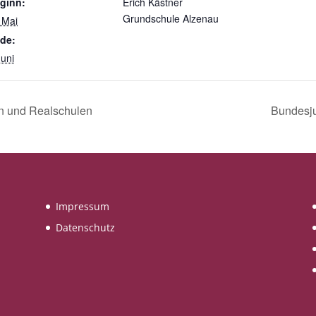
ginn:
Erich Kästner
Grundschule Alzenau
 Mai
de:
Juni
en und Realschulen
Bundesju
Impressum
Datenschutz