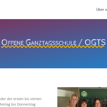
Über 
Offene Ganztagsschule / OGTS
der der ersten bis vierten
Montag bis Donnerstag