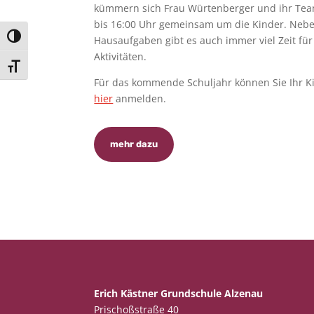
kümmern sich Frau Würtenberger und ihr Tea
bis 16:00 Uhr gemeinsam um die Kinder. Neb
Umschalten auf hohe Kontraste
Hausaufgaben gibt es auch immer viel Zeit für
Aktivitäten.
Schrift vergrößern
Für das kommende Schuljahr können Sie Ihr K
hier
anmelden.
mehr dazu
Erich Kästner Grundschule Alzenau
Prischoßstraße 40