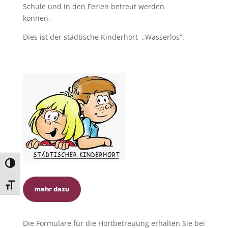
Schule und in den Ferien betreut werden
können.
Dies ist der städtische Kinderhort „Wasserlos“.
Umschalten auf hohe Kontraste
Schrift vergrößern
mehr dazu
Die Formulare für die Hortbetreuung erhalten Sie bei